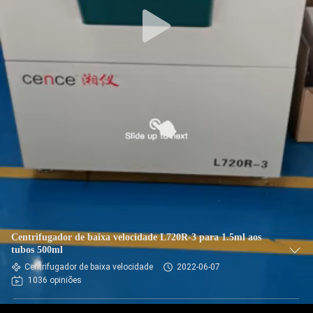
CONTROLE
DE
QUALIDADE
CONTACTE-
NOS
NOTÍCIAS
CASOS
Centrifugador de baixa velocidade L720R-3 para 1.5ml aos
tubos 500ml
Centrifugador de baixa velocidade
2022-06-07
VR
1036 opiniões