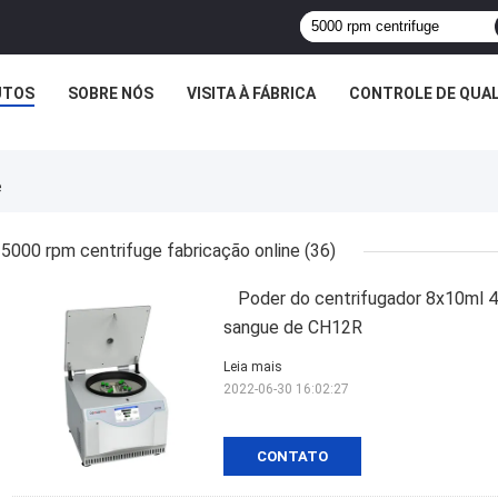
UTOS
SOBRE NÓS
VISITA À FÁBRICA
CONTROLE DE QUA
e
5000 rpm centrifuge fabricação online
(36)
Poder do centrifugador 8x10ml 
sangue de CH12R
Leia mais
2022-06-30 16:02:27
CONTATO