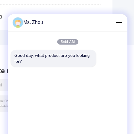
3
4
>>
>|
Ms. Zhou
5:44 AM
Good day, what product are you looking 
for?
xe mensagem