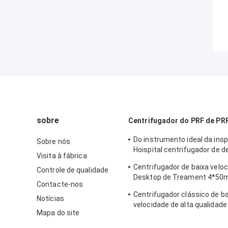
sobre
Centrifugador do PRF de PR
Do instrumento ideal da ins
Sobre nós
Hoispital centrifugador de 
Visita à fábrica
automático CTK32 da tempe
Centrifugador de baixa velo
Controle de qualidade
constante
Desktop de Treament 4*50m
Contacte-nos
de PRP em médico e no labor
Centrifugador clássico de b
Notícias
velocidade de alta qualidad
Mapa do site
Benchtop