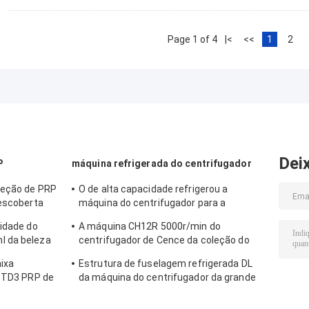
Page 1 of 4
|<
<<
1
2
Dei
P
máquina refrigerada do centrifugador
peção de PRP
O de alta capacidade refrigerou a
descoberta
máquina do centrifugador para a
ratura
farmácia/bio - produtos
cidade do
A máquina CH12R 5000r/min do
l da beleza
centrifugador de Cence da coleção do
atório
sangue refrigerou o centrifugador
aixa
Estrutura de fuselagem refrigerada DL
e TD3 PRP de
da máquina do centrifugador da grande
capacidade - 6M