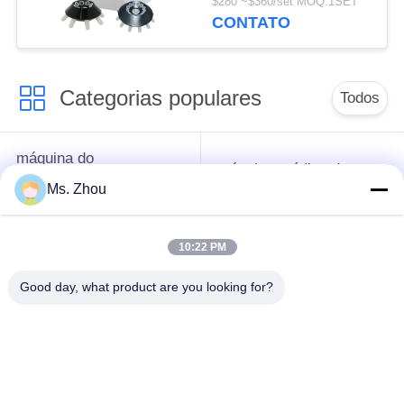
$280 ~$360/set MOQ:1SET
do ângulo
CONTATO
Categorias populares
Todos
máquina do
máquina médica do
centrifugador do
centrifugador
Ms. Zhou
laboratório
10:22 PM
Centrifugador do PRF
máquina refrigerada
de PRP
do centrifugador
Good day, what product are you looking for?
centrifugador da
Centrifugador do
separação do sangue
banco de sangue
Centrifugador de
centrifugador de alta