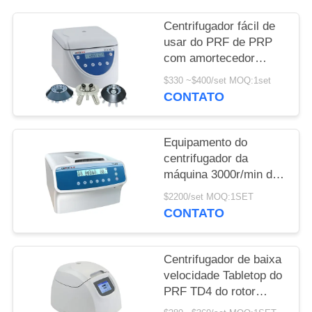
MAPA
DO
Centrifugador fácil de
usar do PRF de PRP
SITE
com amortecedor
original
$330 ~$400/set MOQ:1set
PRIVACY
CONTATO
POLICY
Equipamento do
centrifugador da
máquina 3000r/min do
centrifugador do
$2200/set MOQ:1SET
laboratório da mancha
CONTATO
PRP da pilha
Centrifugador de baixa
velocidade Tabletop do
PRF TD4 do rotor
8x15ml 4000rpm PRP