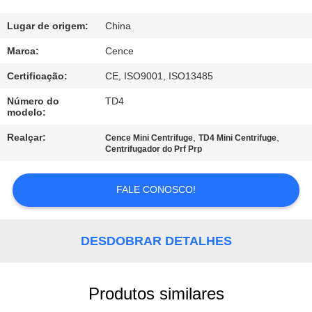
CONTROLE
Lugar de origem:
China
DE
Marca:
Cence
QUALIDADE
Certificação:
CE, ISO9001, ISO13485
Número do
TD4
modelo:
CONTACTE-
NOS
Realçar:
,
,
Cence Mini Centrifuge
TD4 Mini Centrifuge
Centrifugador do Prf Prp
NOTÍCIAS
FALE CONOSCO!
CASOS
DESDOBRAR DETALHES
VR
Produtos similares