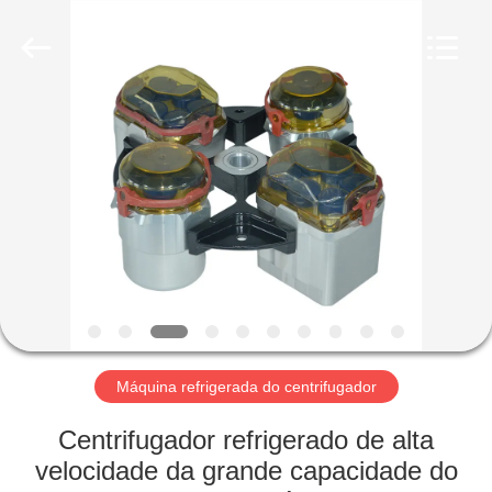
Hunan
Xiangyi
Laboratory
Instrument
Development
Co.,
Ltd..
All
PARA
Rights
Reserved.
CASA
PRODUTOS
SOBRE
NÓS
VISITA
Máquina refrigerada do centrifugador
À
Centrifugador refrigerado de alta
FÁBRICA
velocidade da grande capacidade do