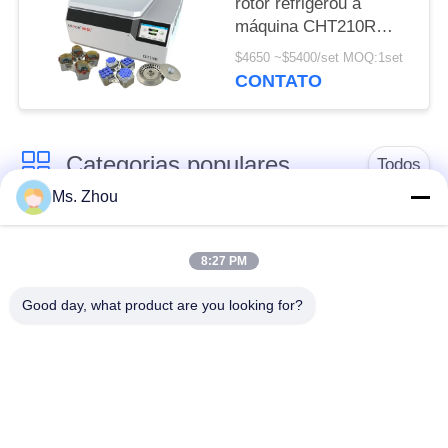
rotor refrigerou a
máquina CHT210R
4*750ml do
$4650 ~$5400/set MOQ:1set
centrifugador
CONTATO
Categorias populares
Todos
Ms. Zhou
máquina do
máquina médica do
centrifugador do
8:27 PM
centrifugador
laboratório
Good day, what product are you looking for?
Centrifugador do PRF
máquina refrigerada
de PRP
do centrifugador
centrifugador da
Centrifugador do
separação do sangue
banco de sangue