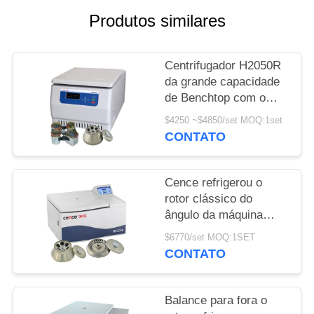
MAPA
Produtos similares
DO
SITE
Centrifugador H2050R
da grande capacidade
PRIVACY
de Benchtop com o
POLICY
rotor do balanço
$4250 ~$4850/set MOQ:1set
4*750ml
CONTATO
Cence refrigerou o
rotor clássico do
ângulo da máquina
H2500R Max Capacity
$6770/set MOQ:1SET
6x100ml do
CONTATO
centrifugador
Balance para fora o