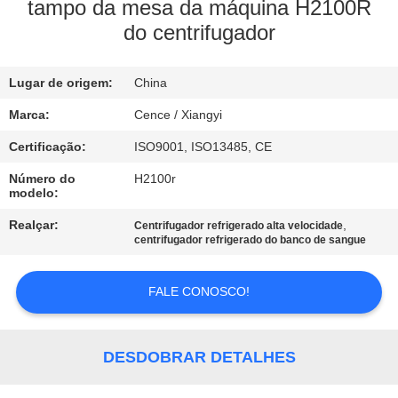
tampo da mesa da máquina H2100R
do centrifugador
CONTROLE
DE
Lugar de origem:
China
QUALIDADE
Marca:
Cence / Xiangyi
CONTACTE-
Certificação:
ISO9001, ISO13485, CE
NOS
Número do
H2100r
modelo:
Realçar:
,
Centrifugador refrigerado alta velocidade
NOTÍCIAS
centrifugador refrigerado do banco de sangue
CASOS
FALE CONOSCO!
VR
DESDOBRAR DETALHES