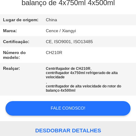
balanço de 4x750ml 4x500ml
CONTROLE
Lugar de origem:
China
DE
QUALIDADE
Marca:
Cence / Xiangyi
Certificação:
CE, ISO9001, ISO13485
CONTACTE-
Número do
CH210R
modelo:
NOS
Realçar:
,
Centrifugador de CH210R
centrifugador 4x750ml refrigerado de alta
velocidade
NOTÍCIAS
,
centrifugador de alta velocidade do rotor do
balanço 4x500ml
CASOS
FALE CONOSCO!
VR
DESDOBRAR DETALHES