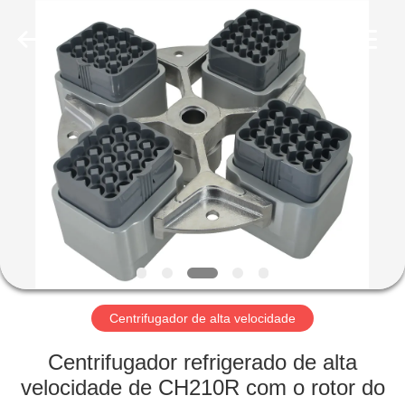
Hunan
Xiangyi
Laboratory
Instrument
Development
Co.,
Ltd..
All
PARA
Rights
Reserved.
CASA
PRODUTOS
SOBRE
NÓS
VISITA
Centrifugador de alta velocidade
À
Centrifugador refrigerado de alta
FÁBRICA
velocidade de CH210R com o rotor do