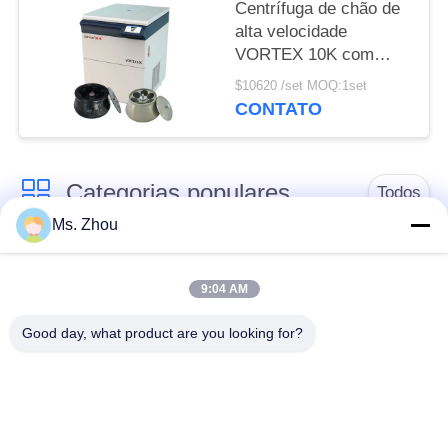
Centrífuga de chão de
alta velocidade
VORTEX 10K com
rotores angulares de
$10620 /set MOQ:1set
grande capacidade
CONTATO
Categorias populares
Todos
Ms. Zhou
máquina do
máquina médica do
centrifugador do
9:04 AM
centrifugador
laboratório
Good day, what product are you looking for?
Centrifugador do PRF
máquina refrigerada
de PRP
do centrifugador