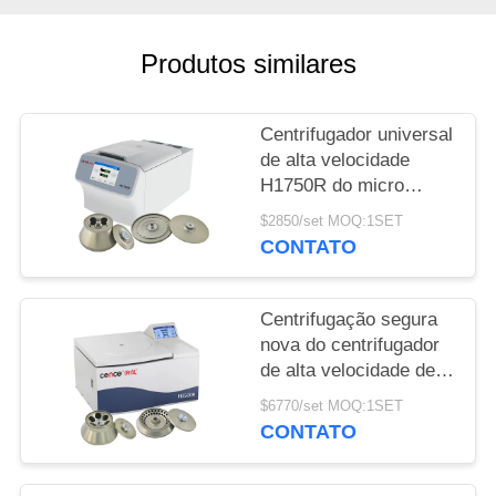
MAPA
DO
Produtos similares
SITE
Centrifugador universal
PRIVACY
de alta velocidade
POLICY
H1750R do micro
centrifugador do tubo
$2850/set MOQ:1SET
do PCR dos tubos
CONTATO
Centrifugação segura
nova do centrifugador
de alta velocidade de
Cence para a biologia
$6770/set MOQ:1SET
molecular
CONTATO